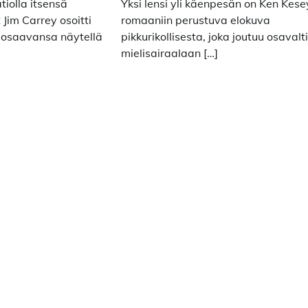
atiolla itsensä
Yksi lensi yli käenpesän on Ken Kes
 Jim Carrey osoitti
romaaniin perustuva elokuva
 osaavansa näytellä
pikkurikollisesta, joka joutuu osavalt
mielisairaalaan […]