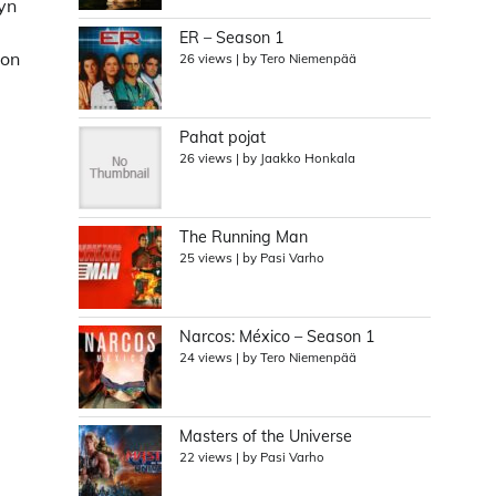
eyn
ER – Season 1
ion
26 views
|
by
Tero Niemenpää
Pahat pojat
26 views
|
by
Jaakko Honkala
The Running Man
25 views
|
by
Pasi Varho
Narcos: México – Season 1
24 views
|
by
Tero Niemenpää
Masters of the Universe
22 views
|
by
Pasi Varho