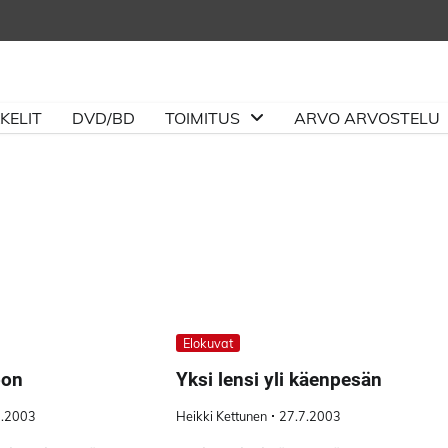
KELIT
DVD/BD
TOIMITUS
ARVO ARVOSTELU
Elokuvat
oon
Yksi lensi yli käenpesän
8.2003
Heikki Kettunen
27.7.2003