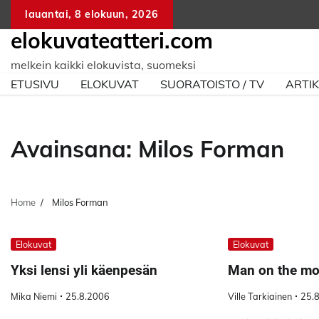
Skip
lauantai, 8 elokuun, 2026
to
elokuvateatteri.com
content
melkein kaikki elokuvista, suomeksi
ETUSIVU
ELOKUVAT
SUORATOISTO / TV
ARTIK
Avainsana:
Milos Forman
Home
Milos Forman
Elokuvat
Elokuvat
Yksi lensi yli käenpesän
Man on the m
Mika Niemi
25.8.2006
Ville Tarkiainen
25.