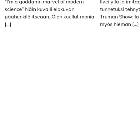
”I’m a goddamn marvel of modern
Ilveilyllä ja imita
science” Näin kuvaili elokuvan
tunnetuksi tehnyt
päähenkilö itseään. Olen kuullut monia
Truman Show:lla
[…]
myös hieman […]