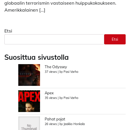
globaalin terrorismin vastaiseen huippukokoukseen.
Amerikkalainen […]
Etsi
Etsi
Suosittua sivustolla
The Odyssey
37 views
|
by
Pasi Varho
Apex
35 views
|
by
Pasi Varho
Pahat pojat
26 views
|
by
Jaakko Honkala