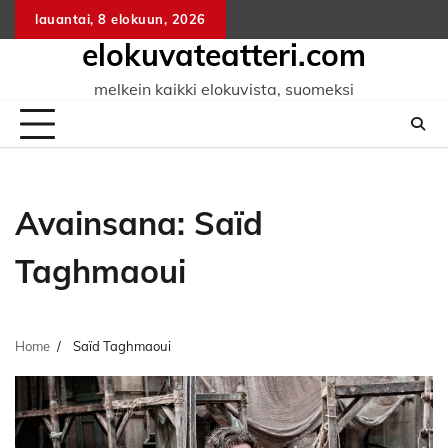
Skip
lauantai, 8 elokuun, 2026
to
elokuvateatteri.com
content
melkein kaikki elokuvista, suomeksi
Avainsana:
Saïd
Taghmaoui
Home
Saïd Taghmaoui