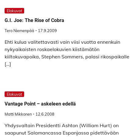
Elokuvat
G.I. Joe: The Rise of Cobra
Tero Niemenpää
17.9.2009
Ehti kulua valitettavasti vain viisi vuotta ennenkuin
nykyaikaisten roskaelokuvien kiistämätön
kiiltokuvapoika, Stephen Sommers, palasi rikospaikalle
[…]
Elokuvat
Vantage Point – askeleen edellä
Matti Mikkonen
12.6.2008
Yhdysvaltain Presidentti Ashton (William Hurt) on
saapunut Salamancassa Espanjassa pidettävään