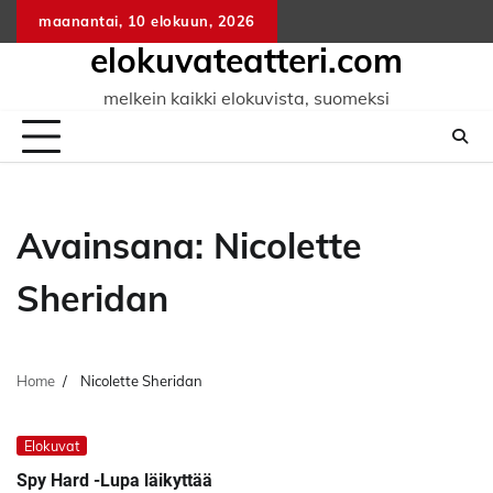
Skip
maanantai, 10 elokuun, 2026
to
elokuvateatteri.com
content
melkein kaikki elokuvista, suomeksi
Avainsana:
Nicolette
Sheridan
Home
Nicolette Sheridan
Elokuvat
Spy Hard -Lupa läikyttää