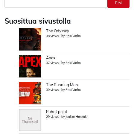
Etsi
Suosittua sivustolla
The Odyssey
38 views
|
by
Pasi Varho
Apex
37 views
|
by
Pasi Varho
The Running Man
30 views
|
by
Pasi Varho
Pahat pojat
29 views
|
by
Jaakko Honkala