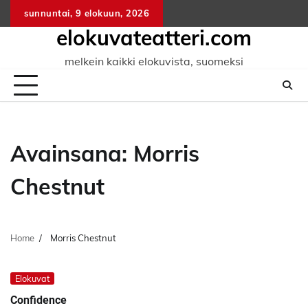
Skip
sunnuntai, 9 elokuun, 2026
to
elokuvateatteri.com
content
melkein kaikki elokuvista, suomeksi
Avainsana:
Morris
Chestnut
Home
Morris Chestnut
Elokuvat
Confidence