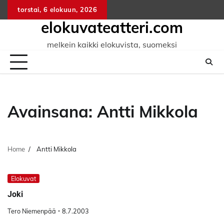
Skip
torstai, 6 elokuun, 2026
to
elokuvateatteri.com
content
melkein kaikki elokuvista, suomeksi
Avainsana:
Antti Mikkola
Home
Antti Mikkola
Elokuvat
Joki
Tero Niemenpää
8.7.2003