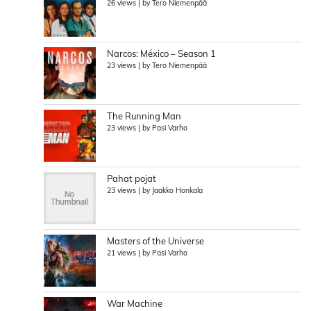
26 views
|
by
Tero Niemenpää
Narcos: México – Season 1
23 views
|
by
Tero Niemenpää
The Running Man
23 views
|
by
Pasi Varho
Pahat pojat
23 views
|
by
Jaakko Honkala
Masters of the Universe
21 views
|
by
Pasi Varho
War Machine