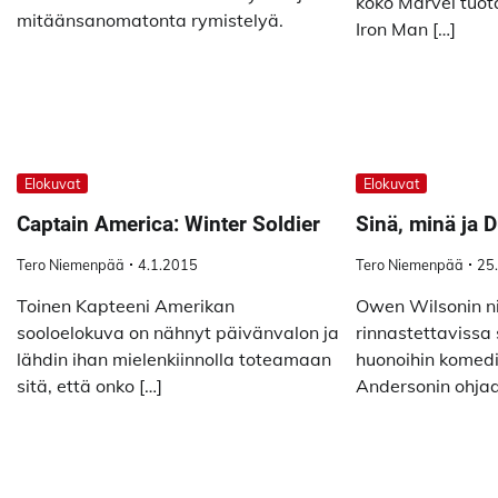
koko Marvel tuo
mitäänsanomatonta rymistelyä.
Iron Man […]
Elokuvat
Elokuvat
Captain America: Winter Soldier
Sinä, minä ja 
Tero Niemenpää
4.1.2015
Tero Niemenpää
25
Toinen Kapteeni Amerikan
Owen Wilsonin ni
sooloelokuva on nähnyt päivänvalon ja
rinnastettavissa 
lähdin ihan mielenkiinnolla toteamaan
huonoihin komedio
sitä, että onko […]
Andersonin ohjaa