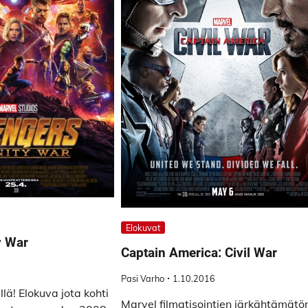
Elokuvat
y War
Captain America: Civil War
8
Pasi Varho
1.10.2016
llä! Elokuva jota kohti
Marvel filmatisointien järkähtämätö