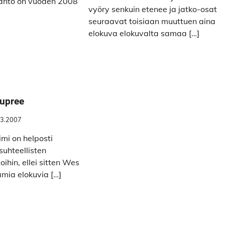
tanto on vuoden 2008
vyöry senkuin etenee ja jatko-osat
seuraavat toisiaan muuttuen aina
elokuva elokuvalta samaa […]
Dupree
.3.2007
mi on helposti
suhteellisten
ihin, ellei sitten Wes
mia elokuvia […]