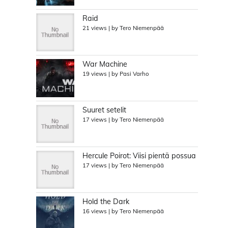
Raid
21 views
|
by
Tero Niemenpää
War Machine
19 views
|
by
Pasi Varho
Suuret setelit
17 views
|
by
Tero Niemenpää
Hercule Poirot: Viisi pientä possua
17 views
|
by
Tero Niemenpää
Hold the Dark
16 views
|
by
Tero Niemenpää