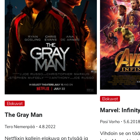
Elokuvat
Elokuvat
Marvel: Infinit
The Gray Man
Pasi Varho
5.6.201
Tero Niemenpää
4.8.2022
Vihdoin se on tää
Netflixin kallein elokuva on tylsää ja