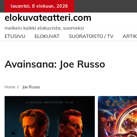
Skip
lauantai, 8 elokuun, 2026
to
elokuvateatteri.com
content
melkein kaikki elokuvista, suomeksi
ETUSIVU
ELOKUVAT
SUORATOISTO / TV
ARTIK
Avainsana:
Joe Russo
Home
Joe Russo