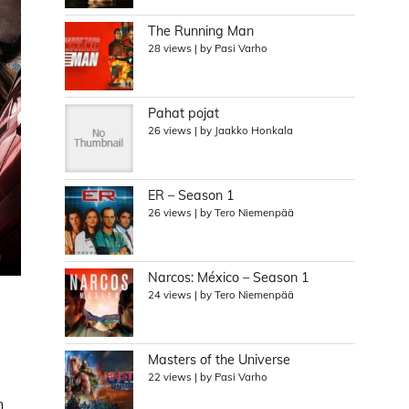
The Running Man
28 views
|
by
Pasi Varho
Pahat pojat
26 views
|
by
Jaakko Honkala
ER – Season 1
26 views
|
by
Tero Niemenpää
Narcos: México – Season 1
24 views
|
by
Tero Niemenpää
Masters of the Universe
22 views
|
by
Pasi Varho
n