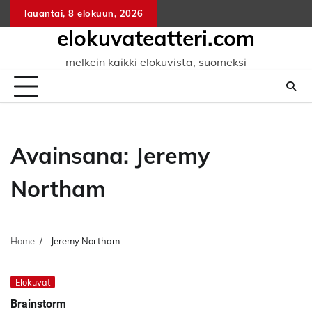
Skip
lauantai, 8 elokuun, 2026
to
elokuvateatteri.com
content
melkein kaikki elokuvista, suomeksi
Avainsana:
Jeremy
Northam
Home
Jeremy Northam
Elokuvat
Brainstorm