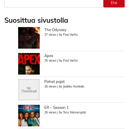
Etsi
Suosittua sivustolla
The Odyssey
37 views
|
by
Pasi Varho
Apex
35 views
|
by
Pasi Varho
Pahat pojat
26 views
|
by
Jaakko Honkala
ER – Season 1
26 views
|
by
Tero Niemenpää