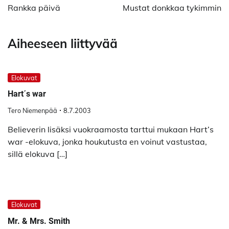
selaus
Rankka päivä
Mustat donkkaa tykimmin
Aiheeseen liittyvää
Elokuvat
Hart´s war
Tero Niemenpää
8.7.2003
Believerin lisäksi vuokraamosta tarttui mukaan Hart’s
war -elokuva, jonka houkutusta en voinut vastustaa,
sillä elokuva […]
Elokuvat
Mr. & Mrs. Smith