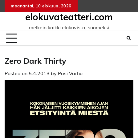
Skip
maanantai, 10 elokuun, 2026
to
elokuvateatteri.com
content
melkein kaikki elokuvista, suomeksi
Zero Dark Thirty
Posted on
5.4.2013
by
Pasi Varho