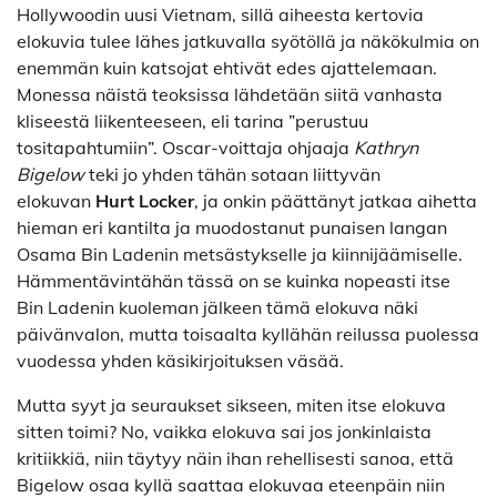
Hollywoodin uusi Vietnam, sillä aiheesta kertovia
elokuvia tulee lähes jatkuvalla syötöllä ja näkökulmia on
enemmän kuin katsojat ehtivät edes ajattelemaan.
Monessa näistä teoksissa lähdetään siitä vanhasta
kliseestä liikenteeseen, eli tarina ”perustuu
tositapahtumiin”. Oscar-voittaja ohjaaja
Kathryn
Bigelow
teki jo yhden tähän sotaan liittyvän
elokuvan
Hurt Locker
, ja onkin päättänyt jatkaa aihetta
hieman eri kantilta ja muodostanut punaisen langan
Osama Bin Ladenin metsästykselle ja kiinnijäämiselle.
Hämmentävintähän tässä on se kuinka nopeasti itse
Bin Ladenin kuoleman jälkeen tämä elokuva näki
päivänvalon, mutta toisaalta kyllähän reilussa puolessa
vuodessa yhden käsikirjoituksen väsää.
Mutta syyt ja seuraukset sikseen, miten itse elokuva
sitten toimi? No, vaikka elokuva sai jos jonkinlaista
kritiikkiä, niin täytyy näin ihan rehellisesti sanoa, että
Bigelow osaa kyllä saattaa elokuvaa eteenpäin niin