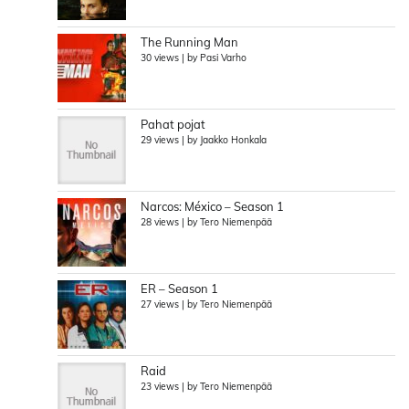
The Running Man
30 views
|
by
Pasi Varho
Pahat pojat
29 views
|
by
Jaakko Honkala
Narcos: México – Season 1
28 views
|
by
Tero Niemenpää
ER – Season 1
27 views
|
by
Tero Niemenpää
Raid
23 views
|
by
Tero Niemenpää