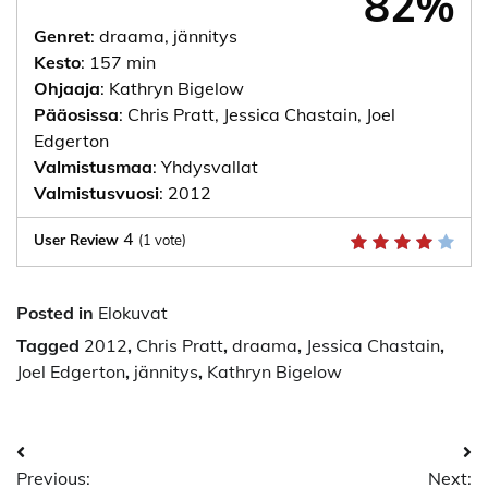
82%
Genret
: draama, jännitys
Kesto
: 157 min
Ohjaaja
: Kathryn Bigelow
Pääosissa
: Chris Pratt, Jessica Chastain, Joel
Edgerton
Valmistusmaa
: Yhdysvallat
Valmistusvuosi
: 2012
4
User Review
(
1
vote)
Posted in
Elokuvat
Tagged
2012
,
Chris Pratt
,
draama
,
Jessica Chastain
,
Joel Edgerton
,
jännitys
,
Kathryn Bigelow
Artikkelien
Previous:
Next: