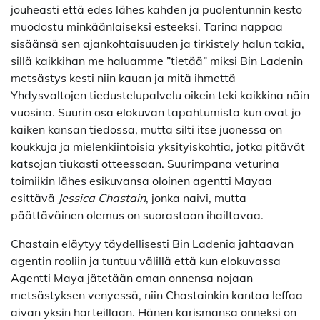
jouheasti että edes lähes kahden ja puolentunnin kesto
muodostu minkäänlaiseksi esteeksi. Tarina nappaa
sisäänsä sen ajankohtaisuuden ja tirkistely halun takia,
sillä kaikkihan me haluamme ”tietää” miksi Bin Ladenin
metsästys kesti niin kauan ja mitä ihmettä
Yhdysvaltojen tiedustelupalvelu oikein teki kaikkina näin
vuosina. Suurin osa elokuvan tapahtumista kun ovat jo
kaiken kansan tiedossa, mutta silti itse juonessa on
koukkuja ja mielenkiintoisia yksityiskohtia, jotka pitävät
katsojan tiukasti otteessaan. Suurimpana veturina
toimiikin lähes esikuvansa oloinen agentti Mayaa
esittävä
Jessica Chastain
, jonka naivi, mutta
päättäväinen olemus on suorastaan ihailtavaa.
Chastain eläytyy täydellisesti Bin Ladenia jahtaavan
agentin rooliin ja tuntuu välillä että kun elokuvassa
Agentti Maya jätetään oman onnensa nojaan
metsästyksen venyessä, niin Chastainkin kantaa leffaa
aivan yksin harteillaan. Hänen karismansa onneksi on