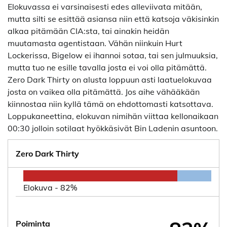
Elokuvassa ei varsinaisesti edes alleviivata mitään,
mutta silti se esittää asiansa niin että katsoja väkisinkin
alkaa pitämään CIA:sta, tai ainakin heidän
muutamasta agentistaan. Vähän niinkuin Hurt
Lockerissa, Bigelow ei ihannoi sotaa, tai sen julmuuksia,
mutta tuo ne esille tavalla josta ei voi olla pitämättä.
Zero Dark Thirty on alusta loppuun asti laatuelokuvaa
josta on vaikea olla pitämättä. Jos aihe vähääkään
kiinnostaa niin kyllä tämä on ehdottomasti katsottava.
Loppukaneettina, elokuvan nimihän viittaa kellonaikaan
00:30 jolloin sotilaat hyökkäsivät Bin Ladenin asuntoon.
Zero Dark Thirty
Elokuva -
82%
Poiminta