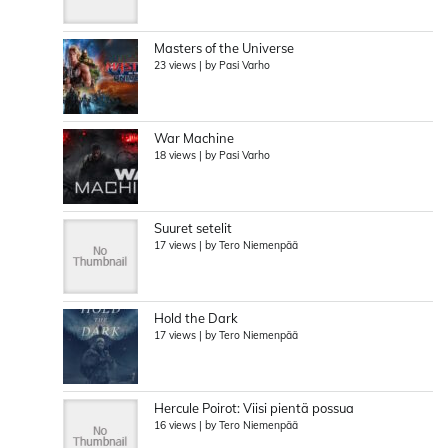
Masters of the Universe
23 views
|
by
Pasi Varho
War Machine
18 views
|
by
Pasi Varho
Suuret setelit
17 views
|
by
Tero Niemenpää
Hold the Dark
17 views
|
by
Tero Niemenpää
Hercule Poirot: Viisi pientä possua
16 views
|
by
Tero Niemenpää