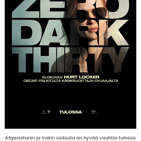
Afganistanin ja Irakin sodasta on hyvää vauhtia tulossa