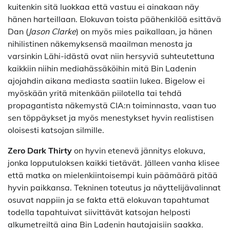
kuitenkin sitä luokkaa että vastuu ei ainakaan näy
hänen harteillaan. Elokuvan toista päähenkilöä esittävä
Dan (
Jason Clarke
) on myös mies paikallaan, ja hänen
nihilistinen näkemyksensä maailman menosta ja
varsinkin Lähi-idästä ovat niin hersyviä suhteutettuna
kaikkiin niihin mediahässäköihin mitä Bin Ladenin
ajojahdin aikana mediasta saatiin lukea. Bigelow ei
myöskään yritä mitenkään piilotella tai tehdä
propagantista näkemystä CIA:n toiminnasta, vaan tuo
sen töppäykset ja myös menestykset hyvin realistisen
oloisesti katsojan silmille.
Zero Dark Thirty
on hyvin etenevä jännitys elokuva,
jonka lopputuloksen kaikki tietävät. Jälleen vanha klisee
että matka on mielenkiintoisempi kuin päämäärä pitää
hyvin paikkansa. Tekninen toteutus ja näyttelijävalinnat
osuvat nappiin ja se fakta että elokuvan tapahtumat
todella tapahtuivat siivittävät katsojan helposti
alkumetreiltä aina Bin Ladenin hautajaisiin saakka.