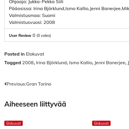
Ohjaaja: Jukka-Pekka Siili
Pääosissa: Irina Björklund,Ismo Kallio,Jenni Banerjee,M
Valmistusmaa: Suomi
Valmistusvuosi: 2008
0
User Review
(
0
votes)
Posted in
Elokuvat
Tagged
2008
,
Irina Björklund
,
Ismo Kallio
,
Jenni Banerjee
,
Artikkelien
Previous:
Gran Torino
selaus
Aiheeseen liittyvää
Elokuvat
Elokuvat