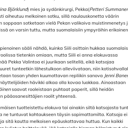
rina Björklund
) mies ja sydänkirurgi, Pekka(
Petteri Summane
ti aiheutuu melkoinen sotku, sillä naulauskonetta väärin
ähän soppaan sotketaan vielä Pekan valikoiva muistinmenetys 
issä on varsin tuttu, mutta suomalaisiin ympyröihin erikoinen
pienoinen sääli nähdä, kuinka Siili osittain hukkaa suomalai
olissa tietenkin omiaan, mutta Siili ei anna elokuvassa
Pekka Valintoa ei juurikaan selitellä, eikä katsojaa
uret tunteetkin lähestulkoon alleviivataan, niin kotisohvalla
etaan tasan yhden kuumottavan repliikin sanova
Jenni Bane
 näyttelijöiden hävikki alkaa olla kovaa luokkaa. Ainoastaan
äinen
saavat rooleistaan puhtaat paperit, sillä heidän
n pääosanesittäjien roolit yhteensä.
isen tuotteistettu elokuva tai ainakin siltä katsojasta tun
ja ne tuntuvat kohtaukseen täysin sopimattomilta. Katsoja ei
sta ja sitä kautta melkoisen epäuskottavaa huttua. Kun kaikki