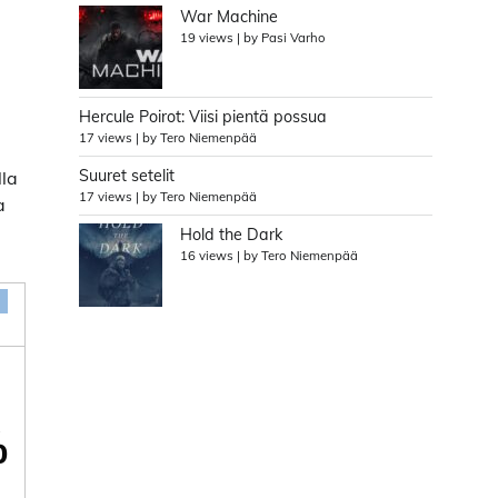
War Machine
19 views
|
by
Pasi Varho
Hercule Poirot: Viisi pientä possua
17 views
|
by
Tero Niemenpää
Suuret setelit
lla
17 views
|
by
Tero Niemenpää
a
Hold the Dark
16 views
|
by
Tero Niemenpää
%