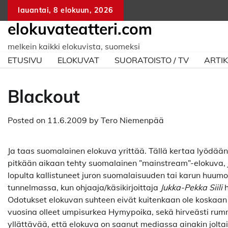
Skip
lauantai, 8 elokuun, 2026
to
elokuvateatteri.com
content
melkein kaikki elokuvista, suomeksi
ETUSIVU
ELOKUVAT
SUORATOISTO / TV
ARTIK
Blackout
Posted on
11.6.2009
by
Tero Niemenpää
Ja taas suomalainen elokuva yrittää. Tällä kertaa lyödään j
pitkään aikaan tehty suomalainen ”mainstream”-elokuva, jo
lopulta kallistuneet juron suomalaisuuden tai karun huumo
tunnelmassa, kun ohjaaja/käsikirjoittaja
Jukka-Pekka Siili
h
Odotukset elokuvan suhteen eivät kuitenkaan ole koskaan ol
vuosina olleet umpisurkea Hymypoika, sekä hirveästi rumm
yllättävää, että elokuva on saanut mediassa ainakin joltai