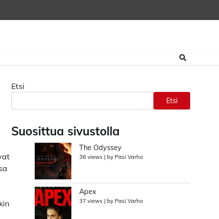
Etsi
Etsi
Suosittua sivustolla
The Odyssey
vat
38 views
|
by
Pasi Varho
ssa
Apex
37 views
|
by
Pasi Varho
kin