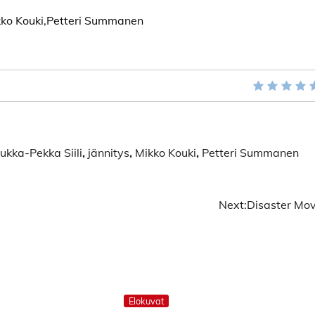
ikko Kouki,Petteri Summanen
Jukka-Pekka Siili
,
jännitys
,
Mikko Kouki
,
Petteri Summanen
Next:
Disaster Mov
Elokuvat