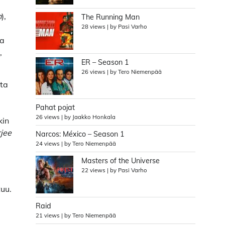
n
),
The Running Man
28 views
|
by
Pasi Varho
ja
,
ER – Season 1
26 views
|
by
Tero Niemenpää
sta
Pahat pojat
26 views
|
by
Jaakko Honkala
kin
rjee
Narcos: México – Season 1
24 views
|
by
Tero Niemenpää
Masters of the Universe
22 views
|
by
Pasi Varho
tuu.
Raid
21 views
|
by
Tero Niemenpää