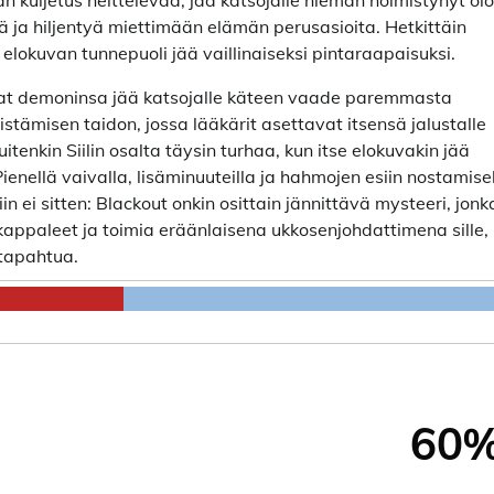
n kuljetus heittelevää, jää katsojalle hieman hölmistynyt olo
yä ja hiljentyä miettimään elämän perusasioita. Hetkittäin
elokuvan tunnepuoli jää vaillinaiseksi pintaraapaisuksi.
mat demoninsa jää katsojalle käteen vaade paremmasta
rjistämisen taidon, jossa lääkärit asettavat itsensä jalustalle
enkin Siilin osalta täysin turhaa, kun itse elokuvakin jää
ienellä vaivalla, lisäminuuteilla ja hahmojen esiin nostamise
in ei sitten: Blackout onkin osittain jännittävä mysteeri, jonk
appaleet ja toimia eräänlaisena ukkosenjohdattimena sille,
 tapahtua.
60