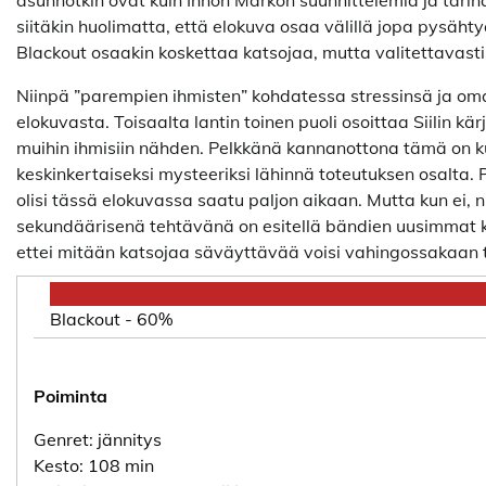
asunnotkin ovat kuin Innon Markon suunnittelemia ja tarina
siitäkin huolimatta, että elokuva osaa välillä jopa pysäht
Blackout osaakin koskettaa katsojaa, mutta valitettavasti 
Niinpä ”parempien ihmisten” kohdatessa stressinsä ja o
elokuvasta. Toisaalta lantin toinen puoli osoittaa Siilin kä
muihin ihmisiin nähden. Pelkkänä kannanottona tämä on kuit
keskinkertaiseksi mysteeriksi lähinnä toteutuksen osalta. P
olisi tässä elokuvassa saatu paljon aikaan. Mutta kun ei, ni
sekundäärisenä tehtävänä on esitellä bändien uusimmat k
ettei mitään katsojaa säväyttävää voisi vahingossakaan
Blackout -
60%
Poiminta
Genret: jännitys
Kesto: 108 min