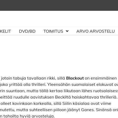
KELIT
DVD/BD
TOIMITUS
ARVO ARVOSTELU
otain tabuja tavallaan rikki, sillä
Blackout
on ensimmäinen
ka yrittää olla thrilleri. Yleensähän suomalaiset elokuvat o
rin suuntaan, mutta tällä kertaa liikutaan lähes ruotsalaise
eittää ruudulle aavistuksen Beckiltä haiskahtavaa thrilleriä.
leet kovinkaan korkealla, sillä Siilin käsialaa ovat viime
utettu, mutta suhteellisen piiloon jäänyt Ganes. Sinänsä on
n tahoilta hyviä arvosteluja.