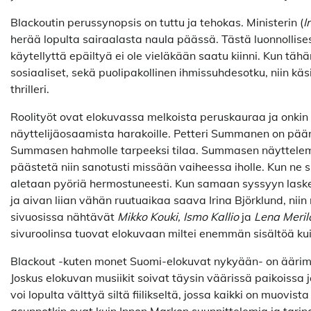
Blackoutin perussynopsis on tuttu ja tehokas. Ministerin (
I
herää lopulta sairaalasta naula päässä. Tästä luonnollises
käytellyttä epäiltyä ei ole vieläkään saatu kiinni. Kun t
sosiaaliset, sekä puolipakollinen ihmissuhdesotku, niin käs
thrilleri.
Roolityöt ovat elokuvassa melkoista peruskauraa ja onkin 
näyttelijäosaamista harakoille. Petteri Summanen on pääro
Summasen hahmolle tarpeeksi tilaa. Summasen näyttelemää 
päästetä niin sanotusti missään vaiheessa iholle. Kun ne su
aletaan pyöriä hermostuneesti. Kun samaan syssyyn lask
ja aivan liian vähän ruutuaikaa saava Irina Björklund, niin
sivuosissa nähtävät
Mikko Kouki, Ismo Kallio
ja
Lena Meril
sivuroolinsa tuovat elokuvaan miltei enemmän sisältöä kui
Blackout -kuten monet Suomi-elokuvat nykyään- on äärimmä
Joskus elokuvan musiikit soivat täysin väärissä paikoissa 
voi lopulta välttyä siltä fiilikseltä, jossa kaikki on muovi