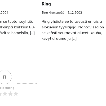
Ring
5.2004
Tero Niemenpää
2.12.2003
n se tuotantoyhtiö,
Ring yhdistelee taitavasti erilaisia
lkeinpä kaikkien 80-
elokuvien tyylilajeja. Nähtävissä on
lävitse homeisiin, […]
selkeästi seuraavat alueet: kauhu,
kevyt draama ja […]
0
icle Rating