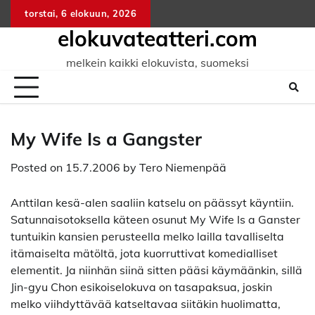
Skip
torstai, 6 elokuun, 2026
to
elokuvateatteri.com
content
melkein kaikki elokuvista, suomeksi
My Wife Is a Gangster
Posted on
15.7.2006
by
Tero Niemenpää
Anttilan kesä-alen saaliin katselu on päässyt käyntiin.
Satunnaisotoksella käteen osunut My Wife Is a Ganster
tuntuikin kansien perusteella melko lailla tavalliselta
itämaiselta mätöltä, jota kuorruttivat komedialliset
elementit. Ja niinhän siinä sitten pääsi käymäänkin, sillä
Jin-gyu Chon esikoiselokuva on tasapaksua, joskin
melko viihdyttävää katseltavaa siitäkin huolimatta,