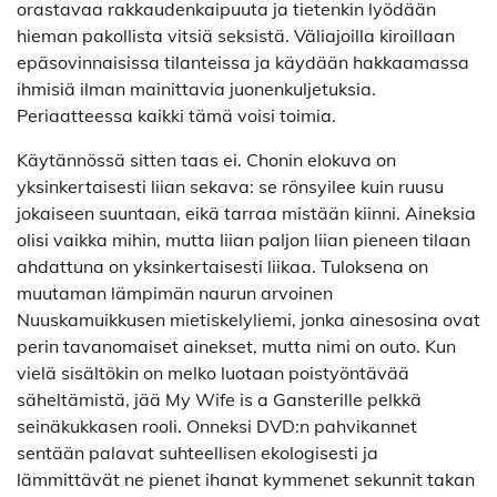
orastavaa rakkaudenkaipuuta ja tietenkin lyödään
hieman pakollista vitsiä seksistä. Väliajoilla kiroillaan
epäsovinnaisissa tilanteissa ja käydään hakkaamassa
ihmisiä ilman mainittavia juonenkuljetuksia.
Periaatteessa kaikki tämä voisi toimia.
Käytännössä sitten taas ei. Chonin elokuva on
yksinkertaisesti liian sekava: se rönsyilee kuin ruusu
jokaiseen suuntaan, eikä tarraa mistään kiinni. Aineksia
olisi vaikka mihin, mutta liian paljon liian pieneen tilaan
ahdattuna on yksinkertaisesti liikaa. Tuloksena on
muutaman lämpimän naurun arvoinen
Nuuskamuikkusen mietiskelyliemi, jonka ainesosina ovat
perin tavanomaiset ainekset, mutta nimi on outo. Kun
vielä sisältökin on melko luotaan poistyöntävää
säheltämistä, jää My Wife is a Gansterille pelkkä
seinäkukkasen rooli. Onneksi DVD:n pahvikannet
sentään palavat suhteellisen ekologisesti ja
lämmittävät ne pienet ihanat kymmenet sekunnit takan