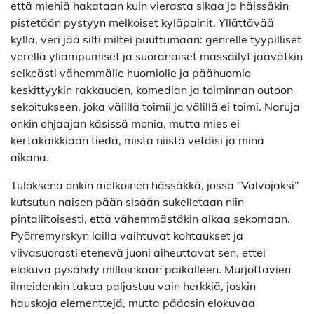
että miehiä hakataan kuin vierasta sikaa ja häissäkin
pistetään pystyyn melkoiset kyläpainit. Yllättävää
kyllä, veri jää silti miltei puuttumaan: genrelle tyypilliset
verellä yliampumiset ja suoranaiset mässäilyt jäävätkin
selkeästi vähemmälle huomiolle ja päähuomio
keskittyykin rakkauden, komedian ja toiminnan outoon
sekoitukseen, joka välillä toimii ja välillä ei toimi. Naruja
onkin ohjaajan käsissä monia, mutta mies ei
kertakaikkiaan tiedä, mistä niistä vetäisi ja minä
aikana.
Tuloksena onkin melkoinen hässäkkä, jossa ”Valvojaksi”
kutsutun naisen pään sisään sukelletaan niin
pintaliitoisesti, että vähemmästäkin alkaa sekomaan.
Pyörremyrskyn lailla vaihtuvat kohtaukset ja
viivasuorasti etenevä juoni aiheuttavat sen, ettei
elokuva pysähdy milloinkaan paikalleen. Murjottavien
ilmeidenkin takaa paljastuu vain herkkiä, joskin
hauskoja elementtejä, mutta pääosin elokuvaa