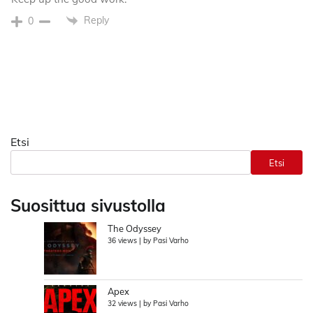
Reply
0
Etsi
Etsi
Suosittua sivustolla
The Odyssey
36 views
|
by
Pasi Varho
Apex
32 views
|
by
Pasi Varho