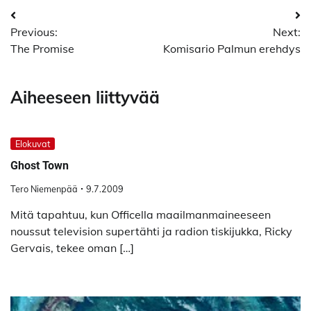
Artikkelien
Previous:
Next:
selaus
The Promise
Komisario Palmun erehdys
Aiheeseen liittyvää
Elokuvat
Ghost Town
Tero Niemenpää
9.7.2009
Mitä tapahtuu, kun Officella maailmanmaineeseen
noussut television supertähti ja radion tiskijukka, Ricky
Gervais, tekee oman […]