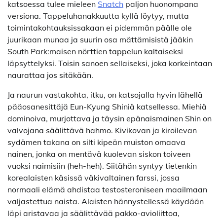
katsoessa tulee mieleen
Snatch
paljon huonompana
versiona. Tappeluhanakkuutta kyllä löytyy, mutta
toimintakohtauksissakaan ei pidemmän päälle ole
juurikaan munaa ja suurin osa mättämisistä jääkin
South Park:maisen nörttien tappelun kaltaiseksi
läpsyttelyksi. Toisin sanoen sellaiseksi, joka korkeintaan
naurattaa jos sitäkään.
Ja naurun vastakohta, itku, on katsojalla hyvin lähellä
pääosanesittäjä Eun-Kyung Shiniä katsellessa. Miehiä
dominoiva, murjottava ja täysin epänaismainen Shin on
valvojana säälittävä hahmo. Kivikovan ja kiroilevan
sydämen takana on silti kipeän muiston omaava
nainen, jonka on mentävä kuolevan siskon toiveen
vuoksi naimisiin (heh-heh). Siitähän syntyy tietenkin
korealaisten käsissä väkivaltainen farssi, jossa
normaali elämä ahdistaa testosteroniseen maailmaan
valjastettua naista. Alaisten hännystellessä käydään
läpi aristavaa ja säälittävää pakko-avioliittoa,